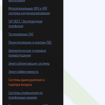
Вентиляция
Мультизональные VRV и VRF
системы кондиционирования
SIP DECT / беспроводная
телефония
Тестирование СКС
Проектирование и монтаж ЛВС
Автоматические установки
пожаротушения
Энергосберегающие системы
Энергоэффективность
Системы дымоудаления и
подпора воздуха
Системы оповещения по
телефонным линиям