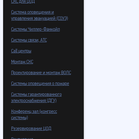
СКС для ЦОД
Система оповещения и
управления эвакуацией (СОУЭ)
Системы Чиллер-Фанкойл
Системы связи, АТС
Call центры
Монтаж СКС
Проектирование и монтаж ВОЛС
Системы оповещения о пожаре
Системы гарантированного
электроснабжения (ДГУ)
Конференц зал (конгресс
системы)
Резервирование ЦОД