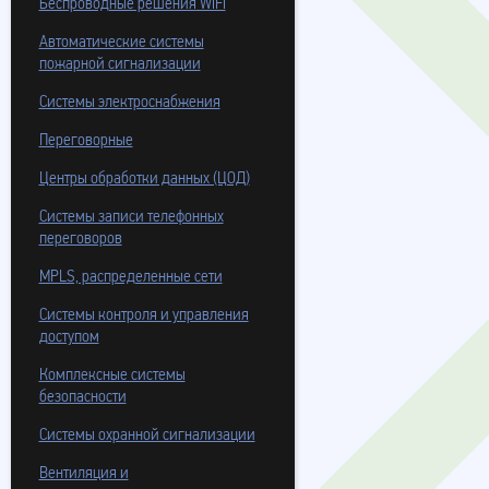
Беспроводные решения WiFi
Автоматические системы
пожарной сигнализации
Системы электроснабжения
Переговорные
Центры обработки данных (ЦОД)
Системы записи телефонных
переговоров
MPLS, распределенные сети
Системы контроля и управления
доступом
Комплексные системы
безопасности
Системы охранной сигнализации
Вентиляция и