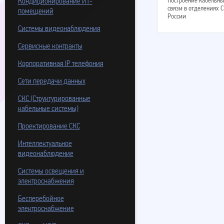
Построение кабельны
Кондиционирование ИТ-
связи в отделениях 
помещений
России
Системы видеонаблюдения
Сервисные контракты
Корпоративная IP телефония
Сети передачи данных
СКС (Структурированные
кабельные системы)
Проектирование СКС
Интеллектуальное
видеонаблюдение
Системы освещения и
электроснабжения
Бесперебойное
электроснабжение