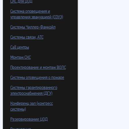
СКС для ЦОД
Система оповещения и
управления эвакуацией (СОУЭ)
Системы Чиллер-Фанкойл
Системы связи, АТС
Call центры
Монтаж СКС
Проектирование и монтаж ВОЛС
Системы оповещения о пожаре
Системы гарантированного
электроснабжения (ДГУ)
Конференц зал (конгресс
системы)
Резервирование ЦОД