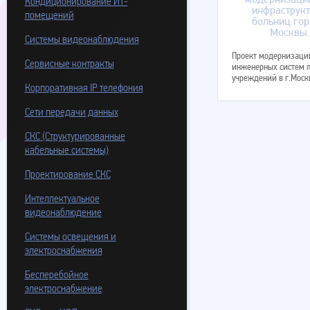
Кондиционирование ИТ-
помещений
Системы видеонаблюдения
Проект модернизаци
Сервисные контракты
инженерных систем 
учреждений в г.Моск
Корпоративная IP телефония
Сети передачи данных
СКС (Структурированные
кабельные системы)
Проектирование СКС
Интеллектуальное
видеонаблюдение
Системы освещения и
электроснабжения
Бесперебойное
электроснабжение