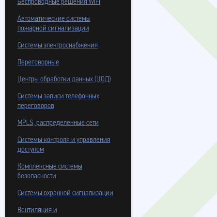
Беспроводные решения WiFi
Автоматические системы
пожарной сигнализации
Системы электроснабжения
Переговорные
Центры обработки данных (ЦОД)
Системы записи телефонных
переговоров
MPLS, распределенные сети
Системы контроля и управления
доступом
Комплексные системы
безопасности
Системы охранной сигнализации
Вентиляция и