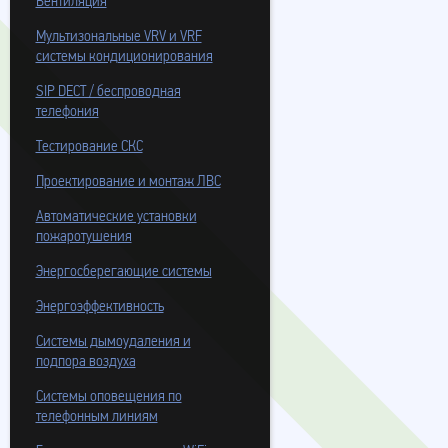
Вентиляция
Мультизональные VRV и VRF
системы кондиционирования
SIP DECT / беспроводная
телефония
Тестирование СКС
Проектирование и монтаж ЛВС
Автоматические установки
пожаротушения
Энергосберегающие системы
Энергоэффективность
Системы дымоудаления и
подпора воздуха
Системы оповещения по
телефонным линиям