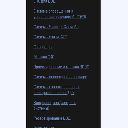
СКС для ЦОД
Система оповещения и
управления эвакуацией (СОУЭ)
Системы Чиллер-Фанкойл
Системы связи, АТС
Call центры
Монтаж СКС
Проектирование и монтаж ВОЛС
Системы оповещения о пожаре
Системы гарантированного
электроснабжения (ДГУ)
Конференц зал (конгресс
системы)
Резервирование ЦОД