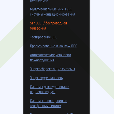
Вентиляция
Мультизональные VRV и VRF
системы кондиционирования
SIP DECT / беспроводная
телефония
Тестирование СКС
Проектирование и монтаж ЛВС
Автоматические установки
пожаротушения
Энергосберегающие системы
Энергоэффективность
Системы дымоудаления и
подпора воздуха
Системы оповещения по
телефонным линиям