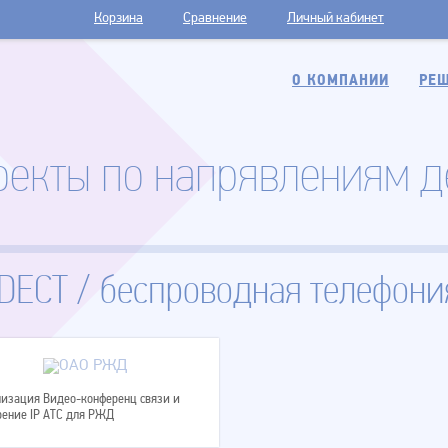
Корзина
Сравнение
Личный кабинет
О КОМПАНИИ
РЕШ
оекты по напрявлениям д
 DECT / беспроводная телефони
низация Видео-конференц связи и
рение IP АТС для РЖД