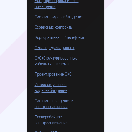
Кондиционирование ИТ-
помещений
Системы видеонаблюдения
Сервисные контракты
Корпоративная IP телефония
Сети передачи данных
СКС (Структурированные
кабельные системы)
Проектирование СКС
Интеллектуальное
видеонаблюдение
Системы освещения и
электроснабжения
Бесперебойное
электроснабжение