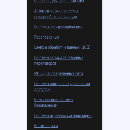
Беспроводные решения WiFi
Автоматические системы
пожарной сигнализации
Системы электроснабжения
Переговорные
Центры обработки данных (ЦОД)
Системы записи телефонных
переговоров
MPLS, распределенные сети
Системы контроля и управления
доступом
Комплексные системы
безопасности
Системы охранной сигнализации
Вентиляция и