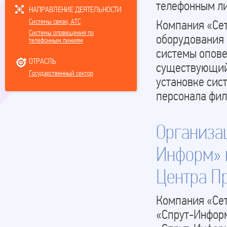
телефонным ли
НАПРАВЛЕНИЕ ДЕЯТЕЛЬНОСТИ
Системы связи, АТС
Компания «Сет
Системы оповещения по
оборудования 
телефонным линиям
системы опов
ОТРАСЛЬ
существующий 
Государственный сектор
установке сис
персонала фил
Организа
Информ» 
Центра П
Компания «Се
«Спрут-Информ