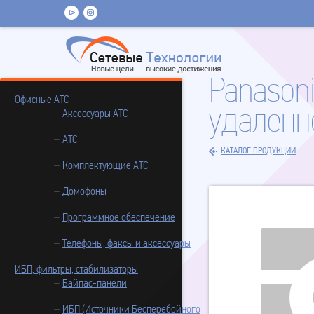
Panason
Офисные АТС
удаленн
Аксессуары АТС
АТС
КАТАЛОГ ПРОДУКЦИИ
Комплектующие АТС
Домофоны
Программное обеспечение
Телефоны, факсы и аксессуары
ИБП, фильтры, стабилизаторы
Байпас-панели
ИБП (Источники Бесперебойного