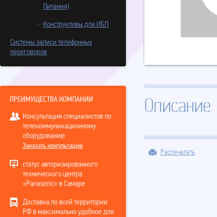
Питания)
Конструктивы для ИБП
Системы записи телефонных
переговоров
ПРЕИМУЩЕСТВА КОМПАНИИ
Описание
Консультация специалистов по
телекоммуникационному
оборудованию
Заказать консультацию
Распечатать
статус авторизированного
технического центра
«Panasonic» в Самаре
Доставка по всей территории
РФ в максимально удобное для