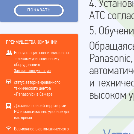
4. Устано
АТС соглас
5. Обучен
ПРЕИМУЩЕСТВА КОМПАНИИ
Обращаясь
Консультация специалистов по
Panasonic,
телекоммуникационному
оборудованию
автоматич
Заказать консультацию
и техниче
статус авторизированного
технического центра
высоком у
«Panasonic» в Самаре
Доставка по всей территории
РФ в максимально удобное для
вас время
Возможность автоматического