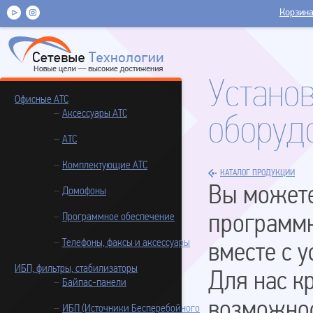
Корзин
Установ
Офисные АТС
Аксессуары АТС
оборуд
АТС
Комплектующие АТС
КАТАЛОГ ПРОДУКЦИИ
Вы можете
Домофоны
Программное обеспечение
программн
Телефоны, факсы и аксессуары
вместе с у
ИБП, фильтры, стабилизаторы
Для нас к
Байпас-панели
возможнос
ИБП (Источники Бесперебойного