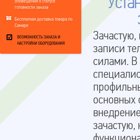
Уста
оповещения о статусе
готовности заказа
Бесплатная доставка товара по
Самаре
Зачастую,
ВОЗМОЖНОСТЬ ЗАКАЗА И
НАСТРОЙКИ ОБОРУДОВАНИЯ
записи те
силами. В
специалис
профильны
основных 
внедрение
зачастую,
функциона