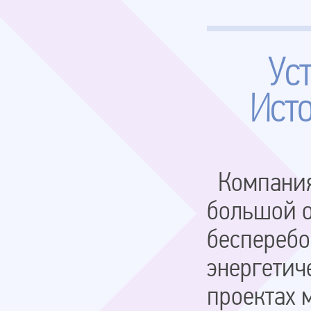
Ус
Ист
Компания
большой о
бесперебо
энергетич
проектах 