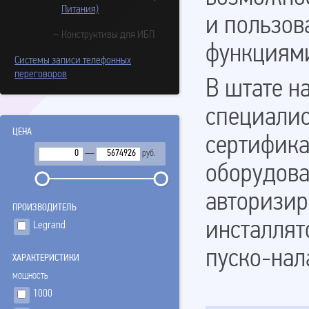
Питания)
и пользов
Конструктивы для ИБП
функциями
Системы записи телефонных
переговоров
В штате н
специалис
ЦЕНА
сертифика
—
руб.
оборудова
авторизир
ПPОИЗВОДИТЕЛЬ
инсталлят
Legrand
пуско-нал
ХАРАКТЕРИСТИКИ
МОЩНОСТЬ
1000