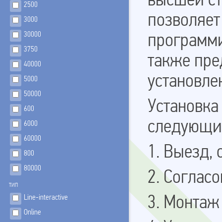
высшей ст
2500
позволяет
3000
30000
программи
3750
также пре
40000
установле
5000
50000
Установка
600
следующие
6000
60000
1. Выезд,
800
80000
2. Согласо
ТИП
Line-interactive
3. Монтаж
Online