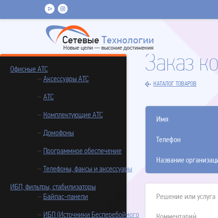
Заказ к
Офисные АТС
Аксессуары АТС
КАТАЛОГ ТОВАРОВ
АТС
Комплектующие АТС
Имя
Домофоны
Телефон
Программное обеспечение
Название организац
Телефоны, факсы и аксессуары
ИБП, фильтры, стабилизаторы
Байпас-панели
Решение или услуга
ИБП (Источники Бесперебойного
Комментарий