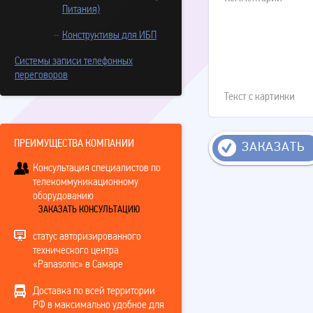
Питания)
Конструктивы для ИБП
Системы записи телефонных
переговоров
Текст с картинки
ПРЕИМУЩЕСТВА КОМПАНИИ
ЗАКАЗАТЬ
Консультация специалистов по
телекоммуникационному
оборудованию
ЗАКАЗАТЬ КОНСУЛЬТАЦИЮ
статус авторизированного
технического центра
«Panasonic» в Самаре
Доставка по всей территории
РФ в максимально удобное для