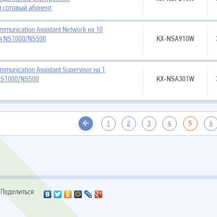
 сотовый абонент
mmunication Assistant Network на 10
я NS1000/NS500
KX-NSA910W
munication Assistant Supervisor на 1
NS1000/NS500
KX-NSA301W
1
2
3
4
5
6
Поделиться