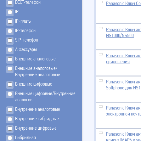
DECT-телефон
Panasonic Ключ Co
IP
IP-платы
Panasonic Ключ ак
IP-телефон
NS1000/NS500
SIP-телефон
Аксессуары
Panasonic Ключ ак
Внешние аналоговые
приложения
Внешние аналоговые/
Внутренние аналоговые
Panasonic Ключ ак
Внешние цифровые
Softphone для NS
Внешние цифровые/Внутренние
аналогов
Panasonic Ключ а
Внутренние аналоговые
электронной почт
Внутренние гибридные
Внутренние цифровые
Panasonic Ключ ак
Гибридная
клиент IMAP4 и у