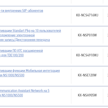
-ти внутренних SIP-абонентов
KX-NCS4716WJ
тивации Standart Pkg на 10 пользователей
ведомление электронной
KX-NSP010W
яя запись/Двусторонняя передача
ктивации ПО АТС расширенной
 для TDE100/200
KX-NCS4910WJ
ктивации функции Мобильная интеграция
для NS1000/NS500
KX-NSE120W
mmunication Assistant Network на 5
я NS1000/NS500
KX-NSA905W