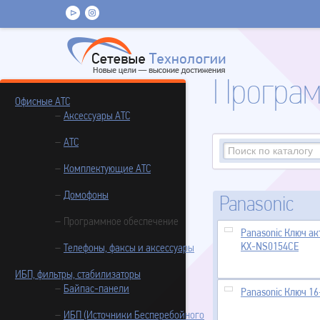
Програм
Офисные АТС
Аксессуары АТС
АТС
Комплектующие АТС
Домофоны
Panasonic
Программное обеспечение
Panasonic Ключ ак
KX-NS0154CE
Телефоны, факсы и аксессуары
ИБП, фильтры, стабилизаторы
Байпас-панели
Panasonic Ключ 16
ИБП (Источники Бесперебойного