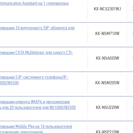
mmunication Assistant на 1 супервизора
KX-NCS2301WJ
тивации 10 внутреннего SIP-абонента для
KX-NSM710W
тивации CSTA Multiplexer для одного CTI-
KX-NSA020W
тивации 5 IP-системного телефона/IP-
1000/NS500
KX-NSM205W
ктивации клиента IMAP4 и уведомления
ы для 20 пользователей для NS1000/NS500
KX-NSU220W
тивации Mobile Pkg на 10 пользователей
ведомление электронной
KX-NSP210W