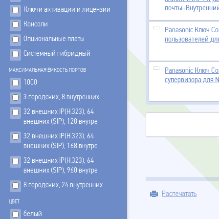
почты+Внутренний
Ключи активации и лицензии
Консоли
Panasonic Ключ Co
Опциональные платы
пользователей дл
Системный гибридный
Panasonic Ключ Com
МАКСИМАЛЬНАЯ ЁМКОСТЬ ПОРТОВ
супервизора для 
1000
3 городских, 8 внутренних
32 внешних IP(Н.323), 64
внешних (SIP), 128 внутре
32 внешних IP(Н.323), 64
внешних (SIP), 168 внутре
32 внешних IP(Н.323), 64
внешних (SIP), 960 внутре
8 городских, 24 внутренних
Распечатать
ЦВЕТ
белый