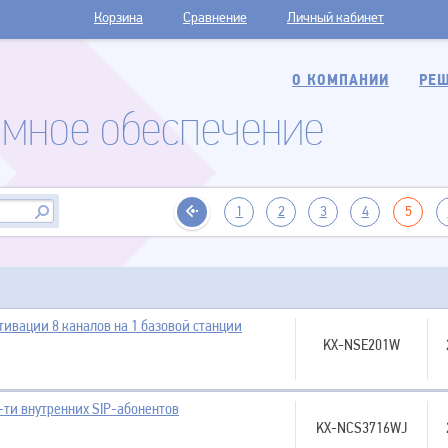
Корзина
Сравнение
Личный кабинет
О КОМПАНИИ
РЕШ
мное обеспечение
1
2
3
4
5
тивации 8 каналов на 1 базовой станции
KX-NSE201W
-ти внутренних SIP-абонентов
KX-NCS3716WJ