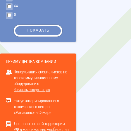
64
8
ПРЕИМУЩЕСТВА КОМПАНИИ
Консультация специалистов по
телекоммуникационному
оборудованию
Заказать консультацию
статус авторизированного
технического центра
«Panasonic» в Самаре
Доставка по всей территории
РФ в максимально удобное для