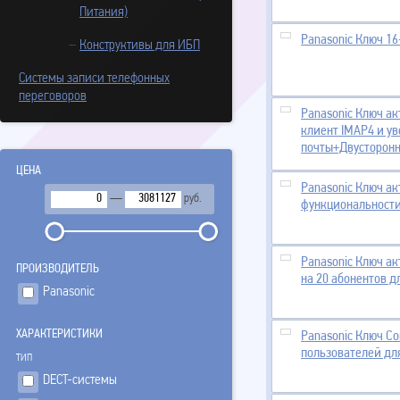
Питания)
Panasonic Ключ 16
Конструктивы для ИБП
Системы записи телефонных
переговоров
Panasonic Ключ ак
клиент IMAP4 и у
почты+Двусторонн
ЦЕНА
Panasonic Ключ а
—
руб.
функциональности
Panasonic Ключ а
ПPОИЗВОДИТЕЛЬ
на 20 абонентов 
Panasonic
ХАРАКТЕРИСТИКИ
Panasonic Ключ Co
пользователей дл
ТИП
DECT-системы