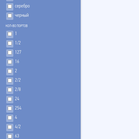
серебро
черный
КОЛ-ВО ПОРТОВ
1
1/2
127
16
2
2/2
2/8
24
254
4
4/2
63