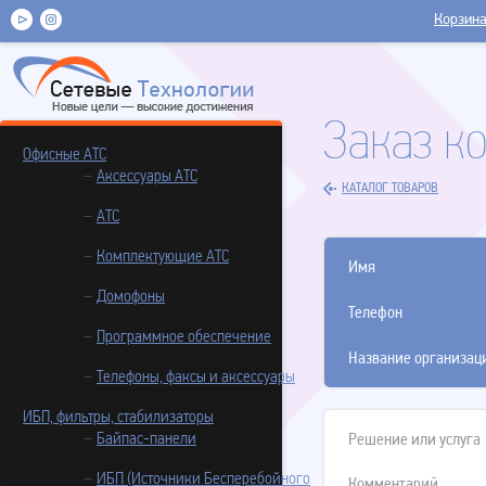
Корзин
Заказ к
Офисные АТС
Аксессуары АТС
КАТАЛОГ ТОВАРОВ
АТС
Комплектующие АТС
Имя
Домофоны
Телефон
Программное обеспечение
Название организац
Телефоны, факсы и аксессуары
ИБП, фильтры, стабилизаторы
Байпас-панели
Решение или услуга
ИБП (Источники Бесперебойного
Комментарий