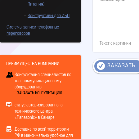
Питания)
Конструктивы для ИБП
Системы записи телефонных
переговоров
Текст с картинки
ПРЕИМУЩЕСТВА КОМПАНИИ
ЗАКАЗАТЬ
Консультация специалистов по
телекоммуникационному
оборудованию
ЗАКАЗАТЬ КОНСУЛЬТАЦИЮ
статус авторизированного
технического центра
«Panasonic» в Самаре
Доставка по всей территории
РФ в максимально удобное для