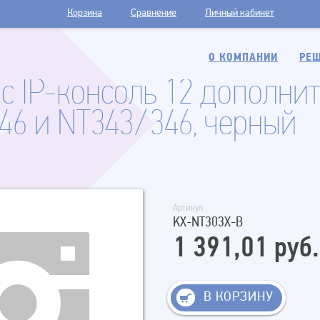
Корзина
Сравнение
Личный кабинет
О КОМПАНИИ
РЕШ
ic IP-консоль 12 дополни
46 и NT343/346, черный
Артикул
KX-NT303X-B
1 391,01 руб.
В КОРЗИНУ