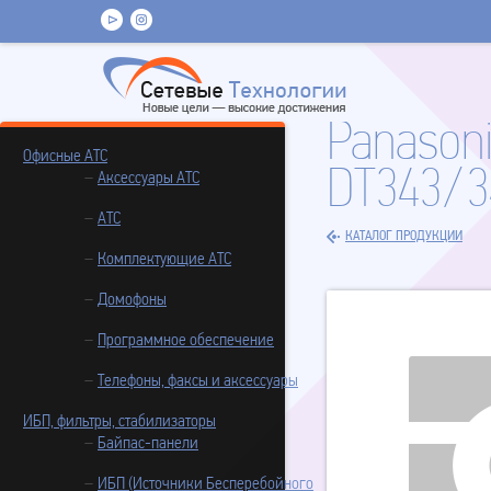
Panason
Офисные АТС
DT343/3
Аксессуары АТС
АТС
КАТАЛОГ ПРОДУКЦИИ
Комплектующие АТС
Домофоны
Программное обеспечение
Телефоны, факсы и аксессуары
ИБП, фильтры, стабилизаторы
Байпас-панели
ИБП (Источники Бесперебойного