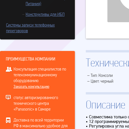
Питания)
Конструктивы для ИБП
Системы записи телефонных
переговоров
ПРЕИМУЩЕСТВА КОМПАНИИ
Техническ
Консультация специалистов по
телекоммуникационному
Тип: Консоли
оборудованию
Цвет: черный
Заказать консультацию
статус авторизированного
Описание
технического центра
«Panasonic» в Самаре
• Совместима только
Доставка по всей территории
• 12 программируемы
РФ в максимально удобное для
• Регулировка угла н