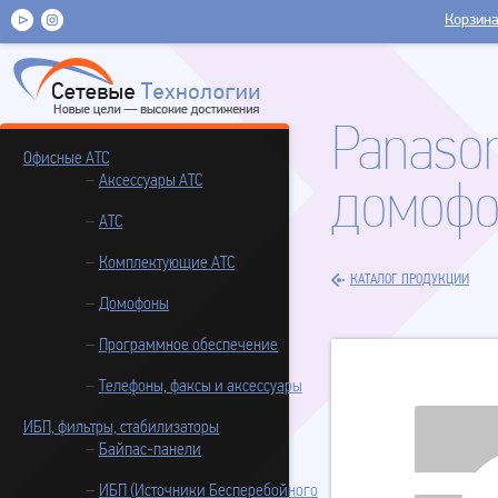
Корзин
Panason
Офисные АТС
Аксессуары АТС
домофо
АТС
Комплектующие АТС
КАТАЛОГ ПРОДУКЦИИ
Домофоны
Программное обеспечение
Телефоны, факсы и аксессуары
ИБП, фильтры, стабилизаторы
Байпас-панели
ИБП (Источники Бесперебойного