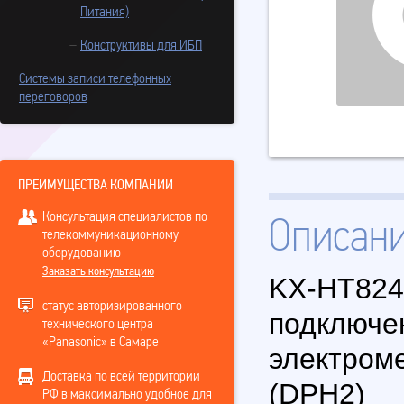
Питания)
Конструктивы для ИБП
Системы записи телефонных
переговоров
ПРЕИМУЩЕСТВА КОМПАНИИ
Консультация специалистов по
Описан
телекоммуникационному
оборудованию
Заказать консультацию
KX-HT824
статус авторизированного
подключе
технического центра
«Panasonic» в Самаре
электром
Доставка по всей территории
(DPH2)
РФ в максимально удобное для