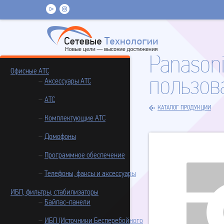
Panason
Офисные АТС
пользов
Аксессуары АТС
АТС
КАТАЛОГ ПРОДУКЦИИ
Комплектующие АТС
Домофоны
Программное обеспечение
Телефоны, факсы и аксессуары
ИБП, фильтры, стабилизаторы
Байпас-панели
ИБП (Источники Бесперебойного