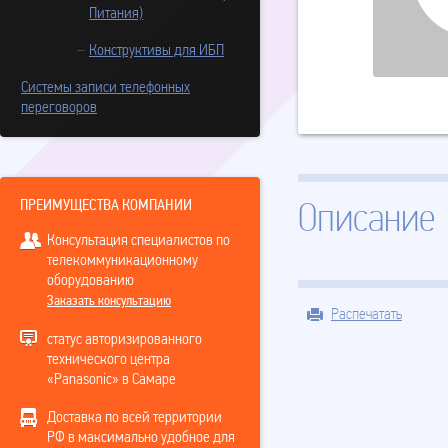
Питания)
Конструктивы для ИБП
Системы записи телефонных
переговоров
ПРЕИМУЩЕСТВА КОМПАНИИ
Описание
Консультация специалистов по
телекоммуникационному
оборудованию
Заказать консультацию
Распечатать
статус авторизированного
технического центра
«Panasonic» в Самаре
Доставка по всей территории
РФ в максимально удобное для