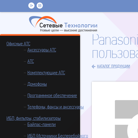
Panason
Офисные АТС
пользов
Аксессуары АТС
АТС
КАТАЛОГ ПРОДУКЦИИ
Комплектующие АТС
Домофоны
Программное обеспечение
Телефоны, факсы и аксессуары
ИБП, фильтры, стабилизаторы
Байпас-панели
ИБП (Источники Бесперебойного