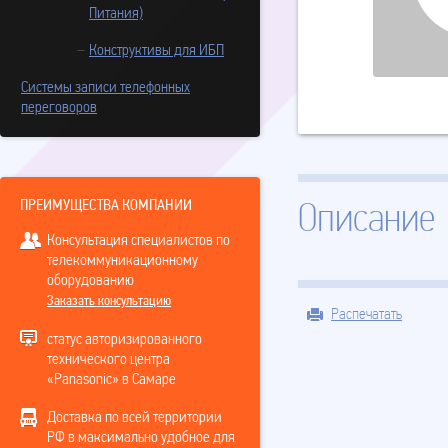
Питания)
Конструктивы для ИБП
Системы записи телефонных
переговоров
ПРЕИМУЩЕСТВА КОМПАНИИ
Описание
Консультация специалистов по
телекоммуникационному
оборудованию
Заказать консультацию
Распечатать
статус авторизированного
технического центра
«Panasonic» в Самаре
Доставка по всей территории
РФ в максимально удобное для