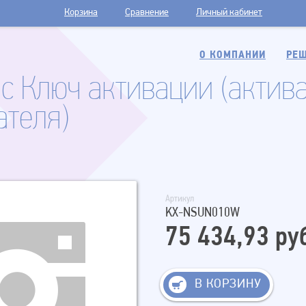
Корзина
Сравнение
Личный кабинет
О КОМПАНИИ
РЕШ
ic Ключ активации (актив
ателя)
Артикул
KX-NSUN010W
75 434,93 ру
В КОРЗИНУ